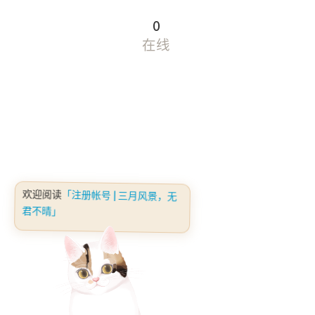
0
在线
欢迎阅读
「注册帐号 | 三月风景，无
君不晴」