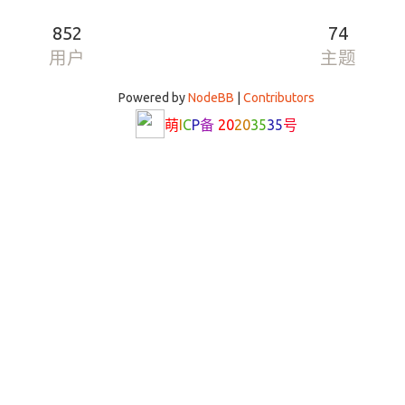
852
74
用户
主题
Powered by
NodeBB
|
Contributors
萌
I
C
P
备
20
20
35
35
号