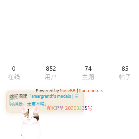
0
852
74
85
在线
用户
主题
帖子
Powered by
NodeBB
|
Contributors
欢迎阅读
「amargranth's medals | 三
月风景，无君不晴」
萌
I
C
P
备
20
20
35
35
号