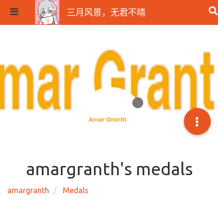
三月风景，无君不晴
amargranth's medals
amargranth
Medals