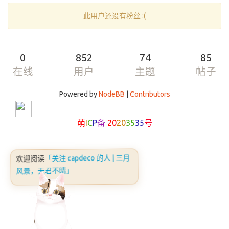
此用户还没有粉丝 :(
0
852
74
85
在线
用户
主题
帖子
Powered by
NodeBB
|
Contributors
萌
I
C
P
备
20
20
35
35
号
「关注 capdeco 的人 | 三月
欢迎阅读
风景，无君不晴」