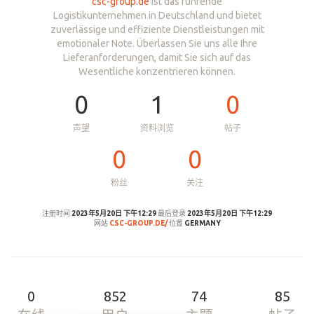
csc-group.de
ist das führende
Logistikunternehmen in Deutschland und bietet
zuverlässige und effiziente Dienstleistungen mit
emotionaler Note. Überlassen Sie uns alle Ihre
Lieferanforderungen, damit Sie sich auf das
Wesentliche konzentrieren können.
0
1
0
声望
资料浏览
帖子
0
0
粉丝
关注
注册时间
2023年5月20日 下午12:29
最后登录
2023年5月20日 下午12:29
网站
CSC-GROUP.DE/
位置
GERMANY
0
852
74
85