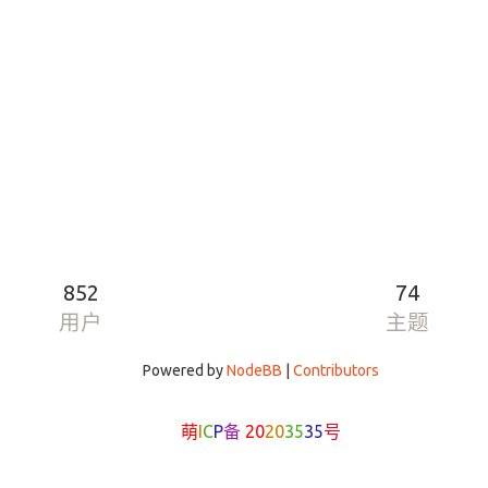
852
74
用户
主题
Powered by
NodeBB
|
Contributors
萌
I
C
P
备
20
20
35
35
号