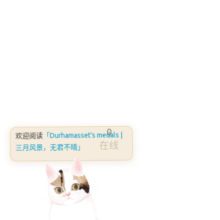
0
「Durhamasset's medals |
欢迎阅读
在线
三月风景，无君不晴」