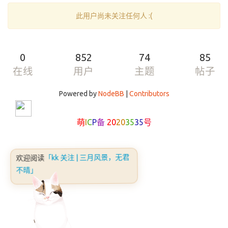
此用户尚未关注任何人 :(
0
852
74
85
在线
用户
主题
帖子
Powered by
NodeBB
|
Contributors
萌
I
C
P
备
20
20
35
35
号
「kk 关注 | 三月风景，无君
欢迎阅读
不晴」