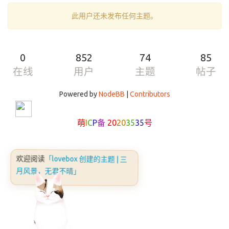
此用户还未发布任何主题。
0
852
74
85
在线
用户
主题
帖子
Powered by
NodeBB
|
Contributors
萌
I
C
P
备
20
20
35
35
号
欢迎阅读
「lovebox 创建的主题 | 三
月风景，无君不晴」