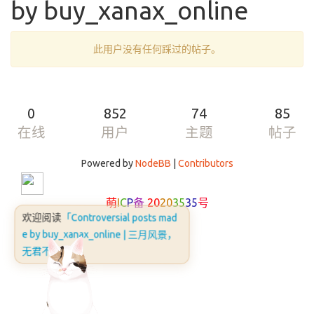
by buy_xanax_online
此用户没有任何踩过的帖子。
0
852
74
85
在线
用户
主题
帖子
Powered by
NodeBB
|
Contributors
萌
I
C
P
备
20
20
35
35
号
欢迎阅读
「Controversial posts mad
e by buy_xanax_online | 三月风景，
无君不晴」