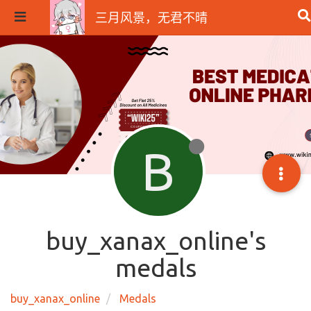
三月风景，无君不晴
B
buy_xanax_online's
medals
buy_xanax_online
Medals