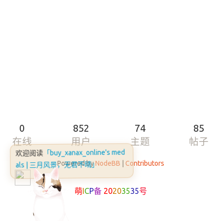
0
852
74
85
在线
用户
主题
帖子
「buy_xanax_online's med
欢迎阅读
Powered by
NodeBB
|
Contributors
als | 三月风景，无君不晴」
萌
I
C
P
备
20
20
35
35
号